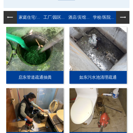
家庭住宅/...
工厂/园区...
酒店/宾馆...
学校/医院...
启东管道疏通抽粪
如东污水池清理疏通