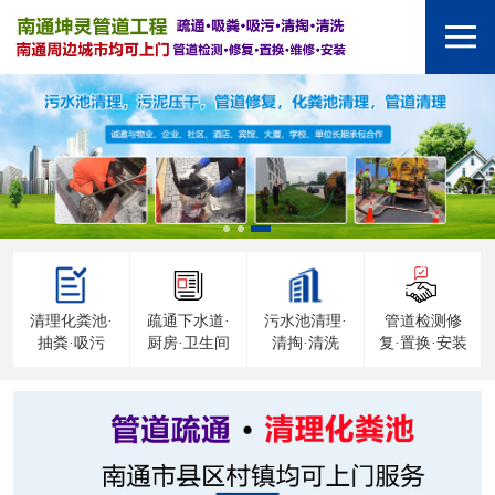
清理化粪池·
疏通下水道·
污水池清理·
管道检测修
抽粪·吸污
厨房·卫生间
清掏·清洗
复·置换·安装