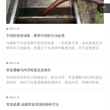
2023-1-10
不同的管道堵塞，要用不同的方法处理
马桶和下水道是家中浴室的命脉，一旦阻塞不通，会对家庭生活
带来不小的影响。想要让下水道终年畅通无阻，并不是随便买一
罐管道
2023-1-28
管道通畅与内涝程度息息相关
有些地方经常在大雨来临后，发生内涝，管道通畅与内涝程度息
息相关，镇内下水渠道能够快速排水，避免内涝，对镇内匝道、
排水渠
2023-1-12
管道疏通-油烟管道清洗的独特方法