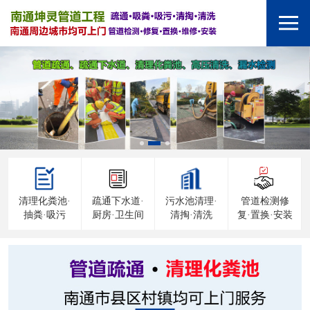
清理化粪池·
疏通下水道·
污水池清理·
管道检测修
抽粪·吸污
厨房·卫生间
清掏·清洗
复·置换·安装