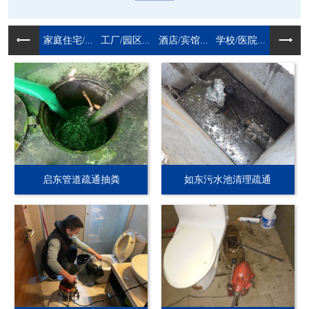
家庭住宅/...
工厂/园区...
酒店/宾馆...
学校/医院...
启东管道疏通抽粪
如东污水池清理疏通