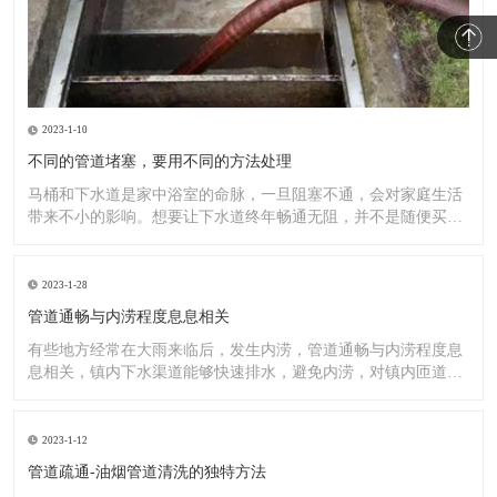
2023-1-10
不同的管道堵塞，要用不同的方法处理
马桶和下水道是家中浴室的命脉，一旦阻塞不通，会对家庭生活
带来不小的影响。想要让下水道终年畅通无阻，并不是随便买一
罐管道
2023-1-28
管道通畅与内涝程度息息相关
有些地方经常在大雨来临后，发生内涝，管道通畅与内涝程度息
息相关，镇内下水渠道能够快速排水，避免内涝，对镇内匝道、
排水渠
2023-1-12
管道疏通-油烟管道清洗的独特方法