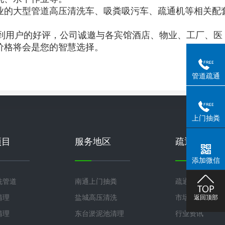
的大型管道高压清洗车、吸粪吸污车、疏通机等相关配
。
到用户的好评，公司诚邀与各宾馆酒店、物业、工厂、医
价格将会是您的智慧选择。
管道疏通
上门抽粪
项目
服务地区
疏通技巧
添加微信
洗管道
南通上门抽粪
疏通技巧
返回顶部
清理
盐城高压清洗
市场行情
清理
东台淤泥池清理
行业资讯