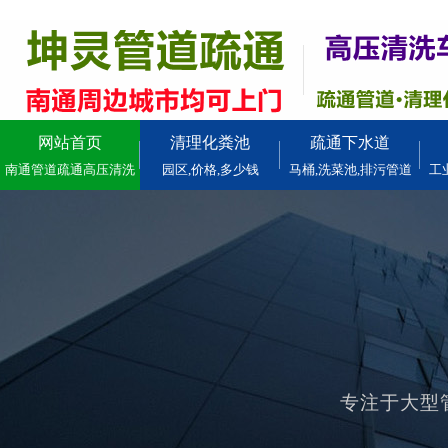
网站首页
清理化粪池
疏通下水道
南通管道疏通高压清洗
园区,价格,多少钱
马桶,洗菜池,排污管道
工
专注于大型