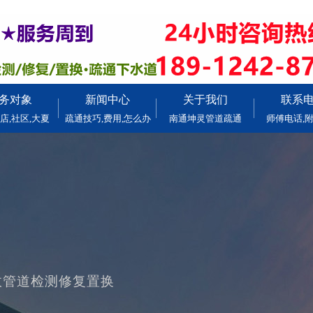
务对象
新闻中心
关于我们
联系
店,社区,大夏
疏通技巧,费用,怎么办
南通坤灵管道疏通
师傅电话,
政管道检测修复置换