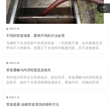
2023-1-10
不同的管道堵塞，要用不同的方法处理
马桶和下水道是家中浴室的命脉，一旦阻塞不通，会对家庭生活
带来不小的影响。想要让下水道终年畅通无阻，并不是随便买一
罐管道
2023-1-28
管道通畅与内涝程度息息相关
有些地方经常在大雨来临后，发生内涝，管道通畅与内涝程度息
息相关，镇内下水渠道能够快速排水，避免内涝，对镇内匝道、
排水渠
2023-1-12
管道疏通-油烟管道清洗的独特方法