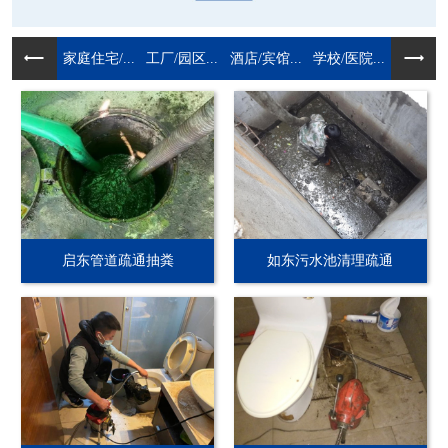
家庭住宅/...
工厂/园区...
酒店/宾馆...
学校/医院...
启东管道疏通抽粪
如东污水池清理疏通