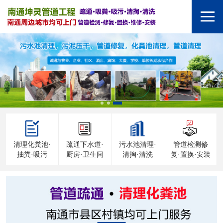
清理化粪池·
疏通下水道·
污水池清理·
管道检测修
抽粪·吸污
厨房·卫生间
清掏·清洗
复·置换·安装