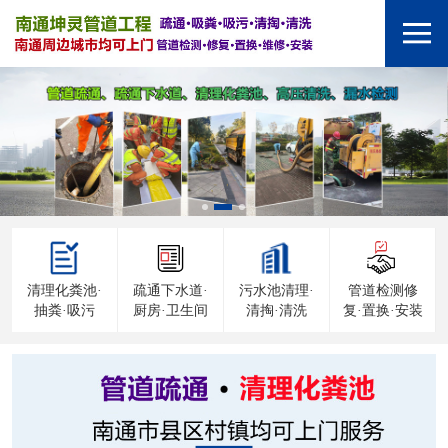
清理化粪池·
疏通下水道·
污水池清理·
管道检测修
抽粪·吸污
厨房·卫生间
清掏·清洗
复·置换·安装