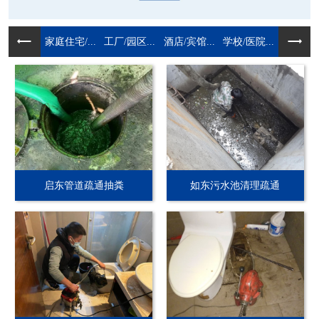
家庭住宅/...
工厂/园区...
酒店/宾馆...
学校/医院...
启东管道疏通抽粪
如东污水池清理疏通