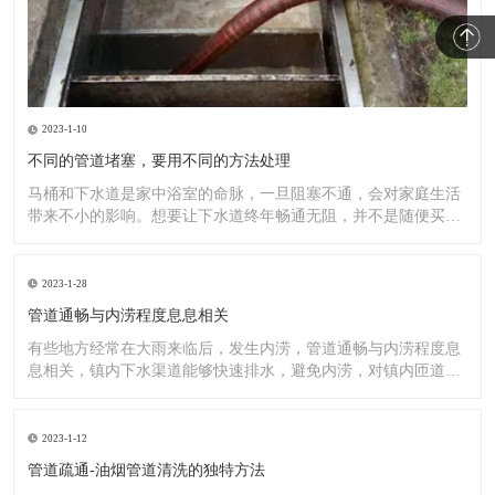
2023-1-10
不同的管道堵塞，要用不同的方法处理
马桶和下水道是家中浴室的命脉，一旦阻塞不通，会对家庭生活
带来不小的影响。想要让下水道终年畅通无阻，并不是随便买一
罐管道
2023-1-28
管道通畅与内涝程度息息相关
有些地方经常在大雨来临后，发生内涝，管道通畅与内涝程度息
息相关，镇内下水渠道能够快速排水，避免内涝，对镇内匝道、
排水渠
2023-1-12
管道疏通-油烟管道清洗的独特方法