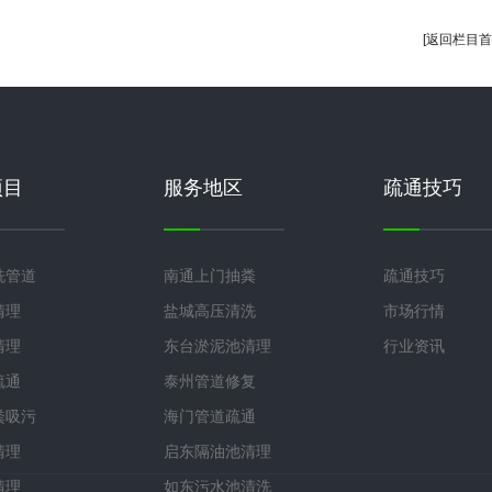
[返回栏目首
项目
服务地区
疏通技巧
洗管道
南通上门抽粪
疏通技巧
清理
盐城高压清洗
市场行情
清理
东台淤泥池清理
行业资讯
疏通
泰州管道修复
粪吸污
海门管道疏通
清理
启东隔油池清理
清理
如东污水池清洗