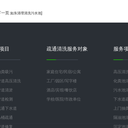
下一页:
]
如东清理清洗污水池
项目
疏通清洗服务对象
服务
抽粪吸污
家庭住宅/民宿/公寓
高压清
管道高压清洗
工厂/园区/写字楼
化粪池
管道清淤
酒店/宾馆/餐饮店
污水池
管道检测
学校/医院/市政单位
下水道
疏通下水道
上门抽
马桶疏通
隔油池
管道修复
沉淀池