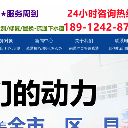
务对象
新闻中心
关于我们
联系
店,社区,大夏
疏通技巧,费用,怎么办
南通坤灵管道疏通
师傅电话,