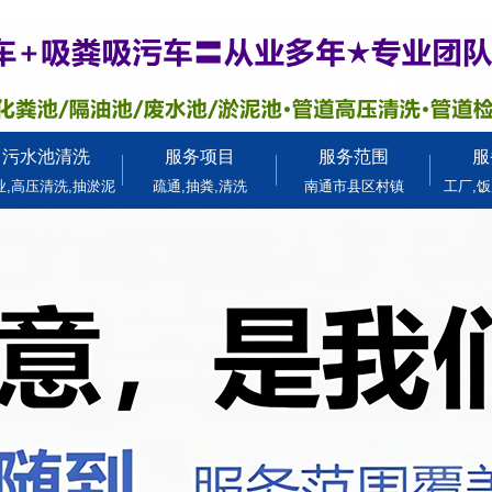
污水池清洗
服务项目
服务范围
服
业,高压清洗,抽淤泥
疏通,抽粪,清洗
南通市县区村镇
工厂,饭