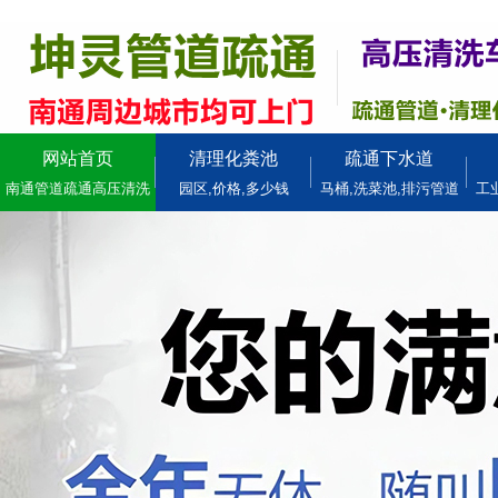
网站首页
清理化粪池
疏通下水道
南通管道疏通高压清洗
园区,价格,多少钱
马桶,洗菜池,排污管道
工