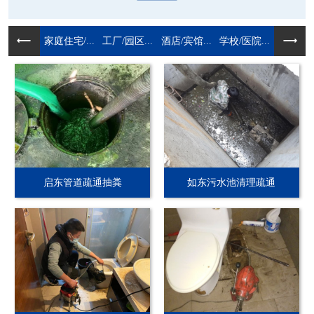
家庭住宅/...
工厂/园区...
酒店/宾馆...
学校/医院...
启东管道疏通抽粪
如东污水池清理疏通