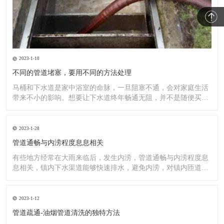
2023-1-10
不同的管道堵塞，要用不同的方法处理
马桶和下水道是家中浴室的命脉，一旦阻塞不通，会对家庭生活
带来不小的影响。想要让下水道终年畅通无阻，并不是随便买一
罐管道
2023-1-28
管道通畅与内涝程度息息相关
有些地方经常在大雨来临后，发生内涝，管道通畅与内涝程度息
息相关，镇内下水渠道能够快速排水，避免内涝，对镇内匝道、
排水渠
2023-1-12
管道疏通-油烟管道清洗的独特方法