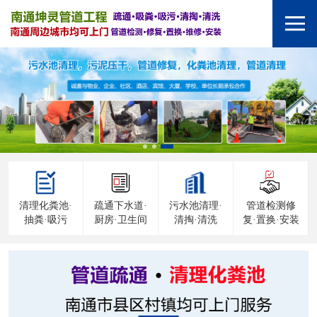
清理化粪池·
疏通下水道·
污水池清理·
管道检测修
抽粪·吸污
厨房·卫生间
清掏·清洗
复·置换·安装