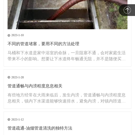
2023-1-10
不同的管道堵塞，要用不同的方法处理
马桶和下水道是家中浴室的命脉，一旦阻塞不通，会对家庭生活
带来不小的影响。想要让下水道终年畅通无阻，并不是随便买一
罐管道
2023-1-28
管道通畅与内涝程度息息相关
有些地方经常在大雨来临后，发生内涝，管道通畅与内涝程度息
息相关，镇内下水渠道能够快速排水，避免内涝，对镇内匝道、
排水渠
2023-1-12
管道疏通-油烟管道清洗的独特方法