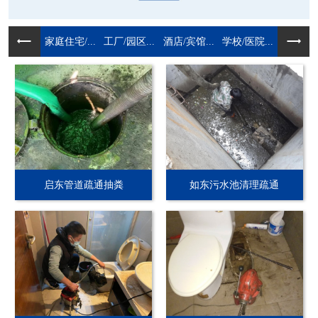
家庭住宅/...
工厂/园区...
酒店/宾馆...
学校/医院...
启东管道疏通抽粪
如东污水池清理疏通