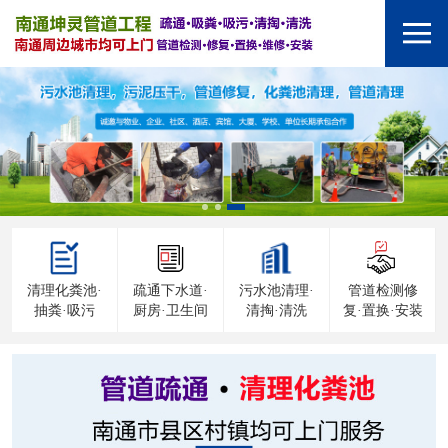
清理化粪池·
疏通下水道·
污水池清理·
管道检测修
抽粪·吸污
厨房·卫生间
清掏·清洗
复·置换·安装