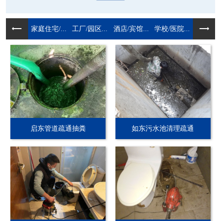
家庭住宅/...
工厂/园区...
酒店/宾馆...
学校/医院...
启东管道疏通抽粪
如东污水池清理疏通