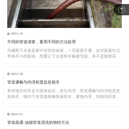
2023-1-10
不同的管道堵塞，要用不同的方法处理
马桶和下水道是家中浴室的命脉，一旦阻塞不通，会对家庭生活
带来不小的影响。想要让下水道终年畅通无阻，并不是随便买一
罐管道
2023-1-28
管道通畅与内涝程度息息相关
有些地方经常在大雨来临后，发生内涝，管道通畅与内涝程度息
息相关，镇内下水渠道能够快速排水，避免内涝，对镇内匝道、
排水渠
2023-1-12
管道疏通-油烟管道清洗的独特方法