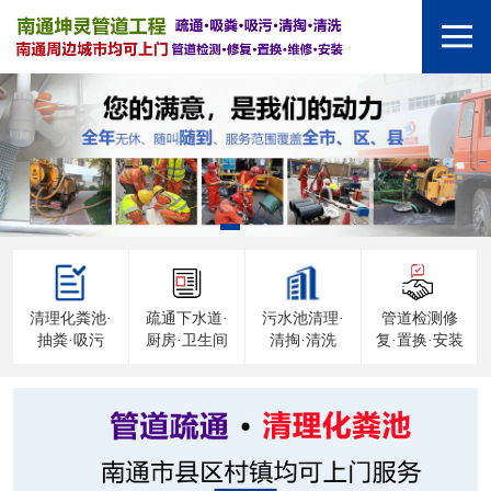
清理化粪池·
疏通下水道·
污水池清理·
管道检测修
抽粪·吸污
厨房·卫生间
清掏·清洗
复·置换·安装