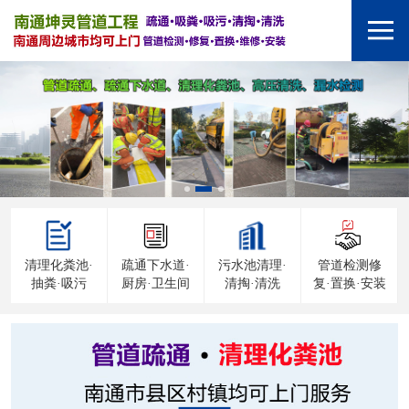
清理化粪池·
疏通下水道·
污水池清理·
管道检测修
抽粪·吸污
厨房·卫生间
清掏·清洗
复·置换·安装