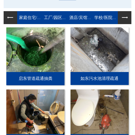
家庭住宅/...
工厂/园区...
酒店/宾馆...
学校/医院...
启东管道疏通抽粪
如东污水池清理疏通