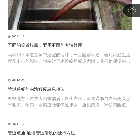
2023-1-10
不同的管道堵塞，要用不同的方法处理
马桶和下水道是家中浴室的命脉，一旦阻塞不通，会对家庭生活
带来不小的影响。想要让下水道终年畅通无阻，并不是随便买一
罐管道
2023-1-28
管道通畅与内涝程度息息相关
有些地方经常在大雨来临后，发生内涝，管道通畅与内涝程度息
息相关，镇内下水渠道能够快速排水，避免内涝，对镇内匝道、
排水渠
2023-1-12
管道疏通-油烟管道清洗的独特方法