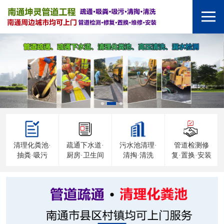
清理化粪池·
疏通下水道·
污水池清理·
管道检测修
抽粪·吸污
厨房·卫生间
清掏·清洗
复·置换·安装