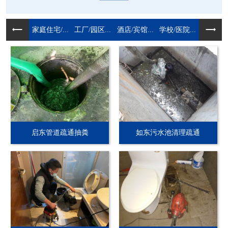
家庭住宅/...
工厂/园区...
酒店/宾馆...
学校/医院...
启东管道疏通抽粪
如东污水池清理疏通