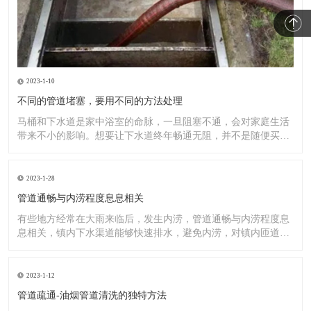
2023-1-10
不同的管道堵塞，要用不同的方法处理
马桶和下水道是家中浴室的命脉，一旦阻塞不通，会对家庭生活
带来不小的影响。想要让下水道终年畅通无阻，并不是随便买一
罐管道
2023-1-28
管道通畅与内涝程度息息相关
有些地方经常在大雨来临后，发生内涝，管道通畅与内涝程度息
息相关，镇内下水渠道能够快速排水，避免内涝，对镇内匝道、
排水渠
2023-1-12
管道疏通-油烟管道清洗的独特方法