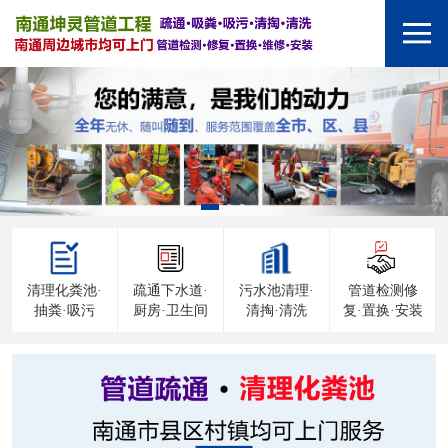
清理化粪池·
疏通下水道·
污水池清理·
管道检测修
抽粪·吸污
厨房·卫生间
清掏·清洗
复·置换·安装