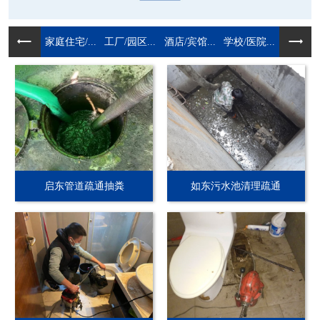
家庭住宅/...
工厂/园区...
酒店/宾馆...
学校/医院...
启东管道疏通抽粪
如东污水池清理疏通