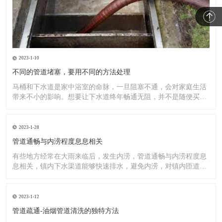
2023-1-10
不同的管道堵塞，要用不同的方法处理
马桶和下水道是家中浴室的命脉，一旦阻塞不通，会对家庭生活
带来不小的影响。想要让下水道终年畅通无阻，并不是随便买一
罐管道
2023-1-28
管道通畅与内涝程度息息相关
有些地方经常在大雨来临后，发生内涝，管道通畅与内涝程度息
息相关，镇内下水渠道能够快速排水，避免内涝，对镇内匝道、
排水渠
2023-1-12
管道疏通-油烟管道清洗的独特方法