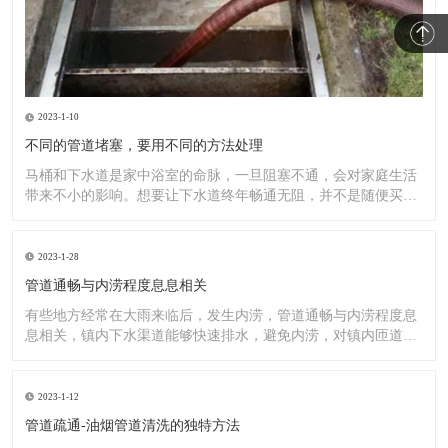
2023-1-10
不同的管道堵塞，要用不同的方法处理
马桶和下水道是家中浴室的命脉，一旦阻塞不通，会对家庭生活
带来不小的影响。想要让下水道终年畅通无阻，并不是随便买一
罐管道
2023-1-28
管道通畅与内涝程度息息相关
有些地方经常在大雨来临后，发生内涝，管道通畅与内涝程度息
息相关，镇内下水渠道能够快速排水，避免内涝，对镇内匝道、
排水渠
2023-1-12
管道疏通-油烟管道清洗的独特方法