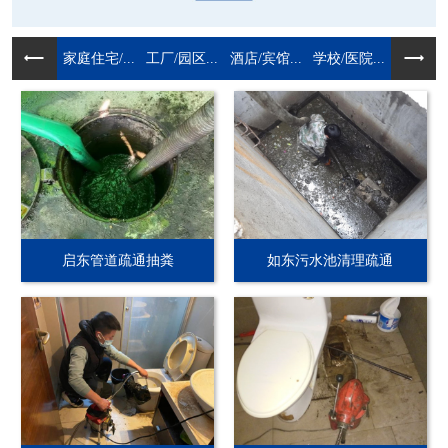
家庭住宅/...
工厂/园区...
酒店/宾馆...
学校/医院...
启东管道疏通抽粪
如东污水池清理疏通