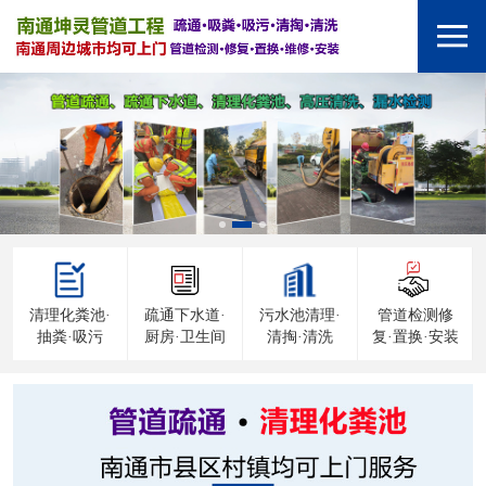
清理化粪池·
疏通下水道·
污水池清理·
管道检测修
抽粪·吸污
厨房·卫生间
清掏·清洗
复·置换·安装