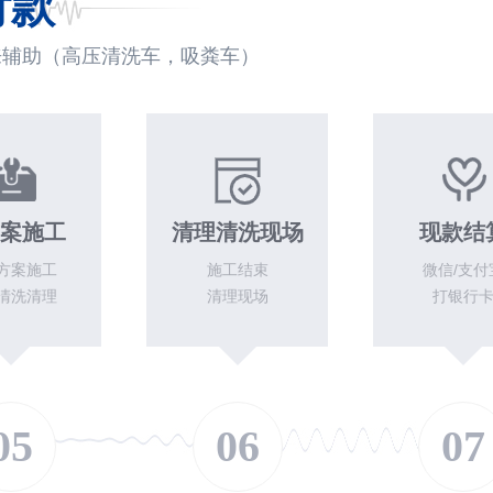
付款
来辅助（高压清洗车，吸粪车）
案施工
清理清洗现场
现款结
方案施工
施工结束
微信/支付
清洗清理
清理现场
打银行
05
06
07