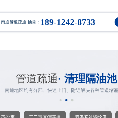
189-1242-8733
南通管道疏通·抽粪：
管道疏通
· 清理隔油池
南通地区均有分部、快速上门、附近解决各种管道堵
民宿/公寓
工厂/园区/写字楼
酒店/宾馆/餐饮店