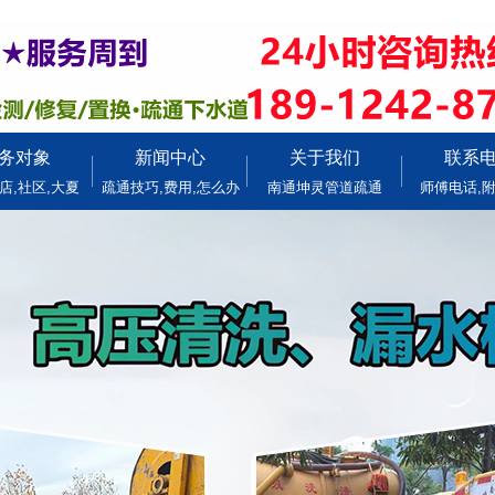
务对象
新闻中心
关于我们
联系
店,社区,大夏
疏通技巧,费用,怎么办
南通坤灵管道疏通
师傅电话,