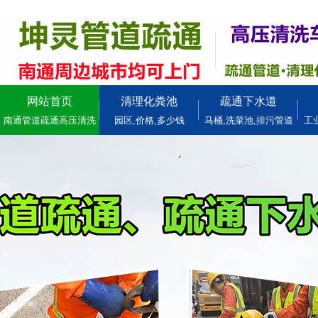
网站首页
清理化粪池
疏通下水道
南通管道疏通高压清洗
园区,价格,多少钱
马桶,洗菜池,排污管道
工