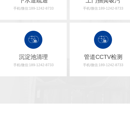
下水道疏通
上门抽粪吸污
手机/微信:189-1242-8733
手机/微信:189-1242-8733
沉淀池清理
管道修复
管道CCTV检测
手机/微信:189-1242-8733
手机/微信:189-1242-8733
短管内衬法就是将短管在现场一边焊接一边拖入旧管道内，最后将新