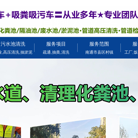
污水池清洗
服务项目
服务范围
服
业,高压清洗,抽淤泥
疏通,抽粪,清洗
南通市县区村镇
工厂,饭