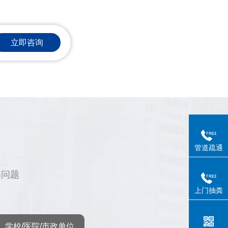
立即咨询
管道疏通
塞问题
上门抽粪
学校/医院/市政单位