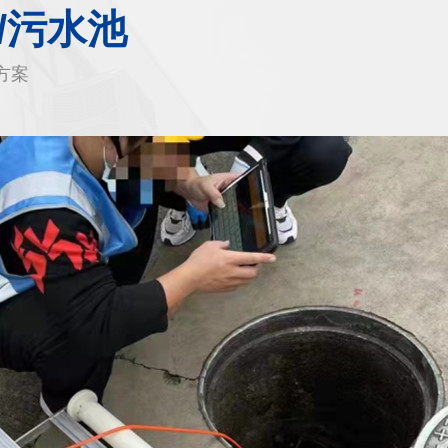
/污水池
方案