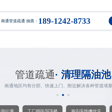
189-1242-8733
南通管道疏通·抽粪：
管道疏通
· 清理隔油池
南通地区均有分部、快速上门、附近解决各种管道堵
民宿/公寓
工厂/园区/写字楼
酒店/宾馆/餐饮店