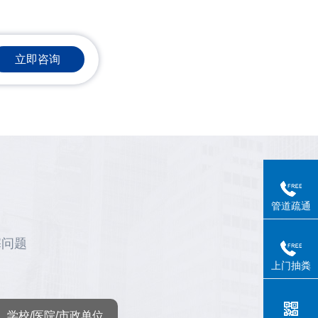
立即咨询
管道疏通
塞问题
上门抽粪
学校/医院/市政单位