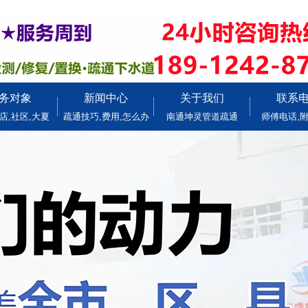
务对象
新闻中心
关于我们
联系
店,社区,大夏
疏通技巧,费用,怎么办
南通坤灵管道疏通
师傅电话,