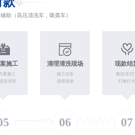
付款
来辅助（高压清洗车，吸粪车）
案施工
清理清洗现场
现款结
方案施工
施工结束
微信/支付
清洗清理
清理现场
打银行
05
06
07