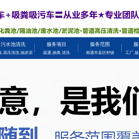
污水池清洗
服务项目
服务范围
服
业,高压清洗,抽淤泥
疏通,抽粪,清洗
南通市县区村镇
工厂,饭