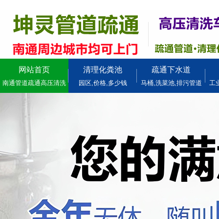
网站首页
清理化粪池
疏通下水道
南通管道疏通高压清洗
园区,价格,多少钱
马桶,洗菜池,排污管道
工