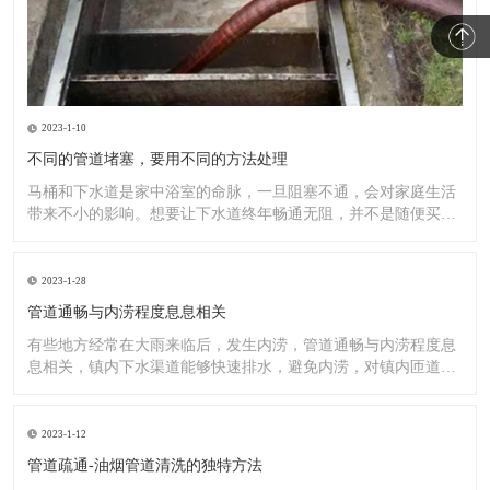
2023-1-10
不同的管道堵塞，要用不同的方法处理
马桶和下水道是家中浴室的命脉，一旦阻塞不通，会对家庭生活
带来不小的影响。想要让下水道终年畅通无阻，并不是随便买一
罐管道
2023-1-28
管道通畅与内涝程度息息相关
有些地方经常在大雨来临后，发生内涝，管道通畅与内涝程度息
息相关，镇内下水渠道能够快速排水，避免内涝，对镇内匝道、
排水渠
2023-1-12
管道疏通-油烟管道清洗的独特方法