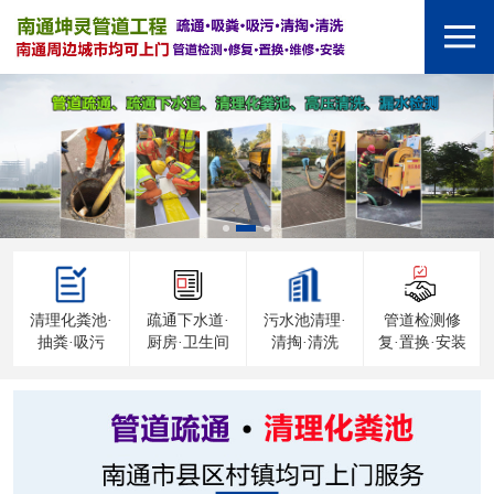
清理化粪池·
疏通下水道·
污水池清理·
管道检测修
抽粪·吸污
厨房·卫生间
清掏·清洗
复·置换·安装