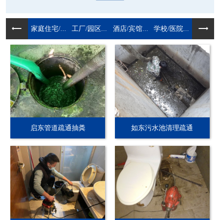
家庭住宅/...
工厂/园区...
酒店/宾馆...
学校/医院...
启东管道疏通抽粪
如东污水池清理疏通