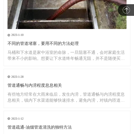
2023-1-10
不同的管道堵塞，要用不同的方法处理
马桶和下水道是家中浴室的命脉，一旦阻塞不通，会对家庭生活
带来不小的影响。想要让下水道终年畅通无阻，并不是随便买一
罐管道
2023-1-28
管道通畅与内涝程度息息相关
有些地方经常在大雨来临后，发生内涝，管道通畅与内涝程度息
息相关，镇内下水渠道能够快速排水，避免内涝，对镇内匝道、
排水渠
2023-1-12
管道疏通-油烟管道清洗的独特方法