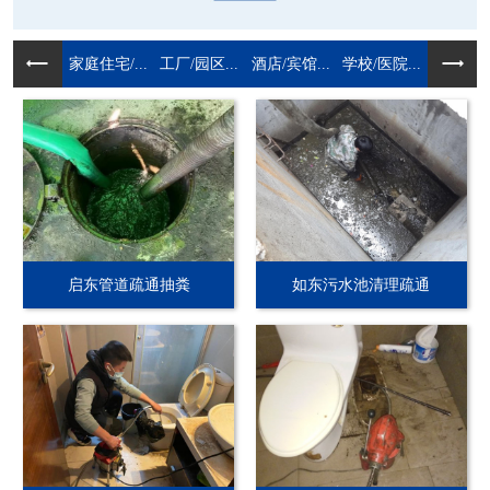
家庭住宅/...
工厂/园区...
酒店/宾馆...
学校/医院...
启东管道疏通抽粪
如东污水池清理疏通