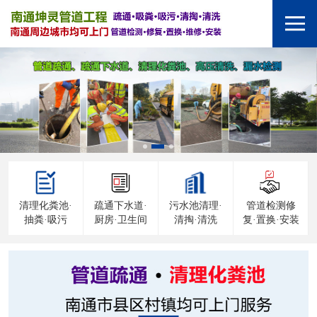
清理化粪池·
疏通下水道·
污水池清理·
管道检测修
抽粪·吸污
厨房·卫生间
清掏·清洗
复·置换·安装